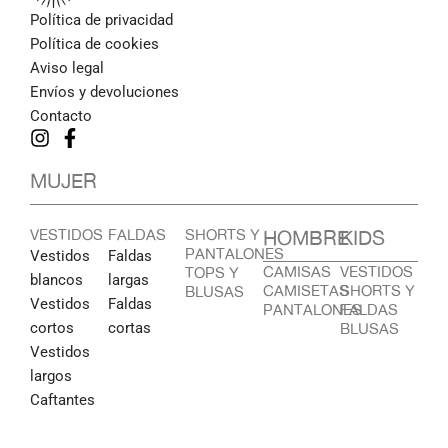
Política de privacidad
Política de cookies
Aviso legal
Envíos y devoluciones
Contacto
MUJER
VESTIDOS
FALDAS
SHORTS Y
HOMBRE
KIDS
PANTALONES
Vestidos
Faldas
CAMISAS
VESTIDOS
TOPS Y
blancos
largas
CAMISETAS
SHORTS Y
BLUSAS
Vestidos
Faldas
PANTALONES
FALDAS
cortos
cortas
BLUSAS
Vestidos
largos
Caftantes