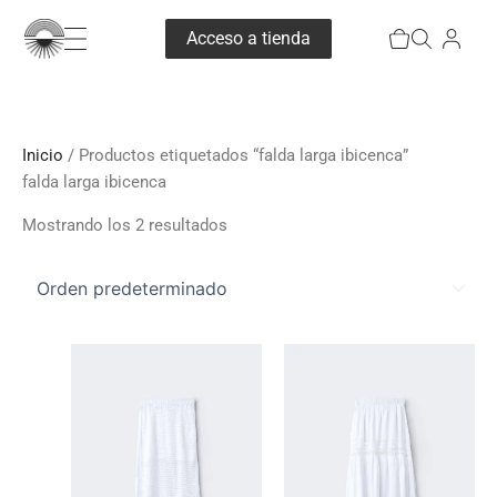
Ir
Pedido
Acceso a tienda
al
contenido
Inicio
/ Productos etiquetados “falda larga ibicenca”
falda larga ibicenca
Mostrando los 2 resultados